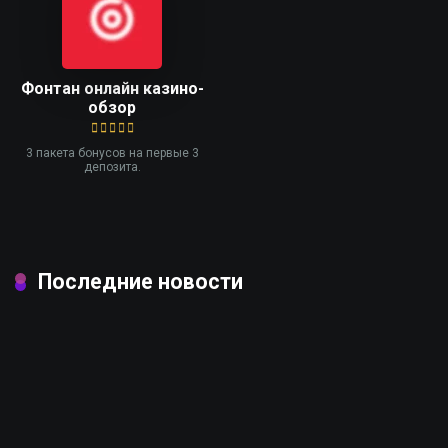
Фонтан онлайн казино-
обзор
3 пакета бонусов на первые 3
депозита.
Последние новости
Что такое вейджер?
3 года ago
Для чего нужны онлайн-казино?