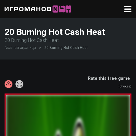
20 Burning Hot Cash Heat
20 Burning Hot Cash Heat
Главная страница
»
20 Burning Hot Cash Heat
Rate this free game
(
0
votes)