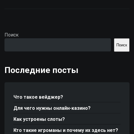
Поиск
Поиск
Последние посты
Что такое вейджер?
Для чего нужны онлайн-казино?
Как устроены слоты?
Кто такие игроманы и почему их здесь нет?