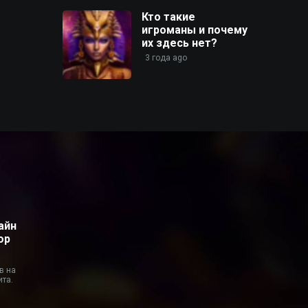
Кто такие
игроманы и почему
их здесь нет?
3 года ago
айн
ор
в на
ита.