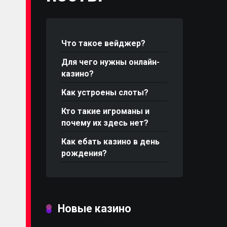
Что такое вейджер?
Для чего нужны онлайн-
казино?
Как устроены слоты?
Кто такие игроманы и
почему их здесь нет?
Как ебать казино в день
рождения?
Новые казино