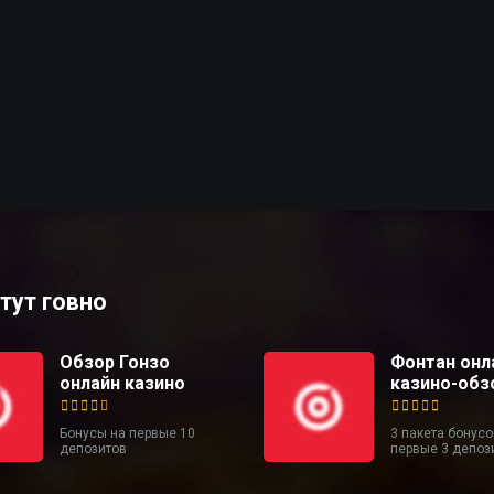
тут говно
Обзор Гонзо
Фонтан онл
онлайн казино
казино-обз
Бонусы на первые 10
3 пакета бонусо
депозитов
первые 3 депоз