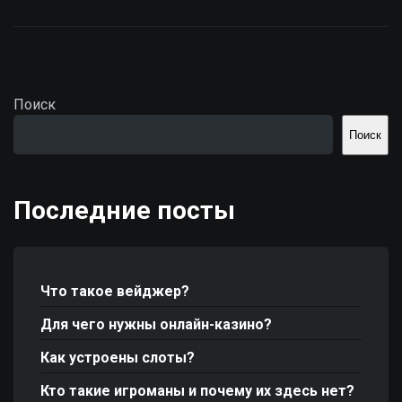
Поиск
Поиск
Последние посты
Что такое вейджер?
Для чего нужны онлайн-казино?
Как устроены слоты?
Кто такие игроманы и почему их здесь нет?