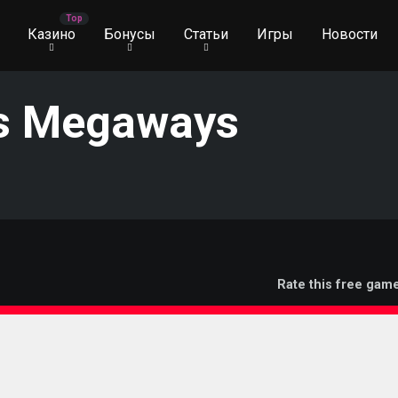
Казино
Бонусы
Статьи
Игры
Новости
es Megaways
Rate this free gam