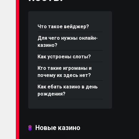
Что такое вейджер?
Для чего нужны онлайн-
казино?
Как устроены слоты?
Кто такие игроманы и
почему их здесь нет?
Как ебать казино в день
рождения?
Новые казино