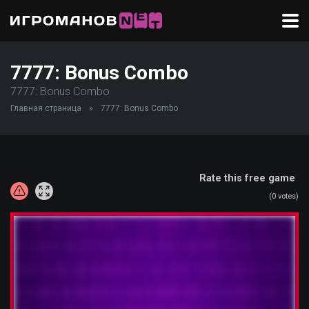
7777: Bonus Combo
7777: Bonus Combo
Главная страница
»
7777: Bonus Combo
Rate this free game
(
0
votes)