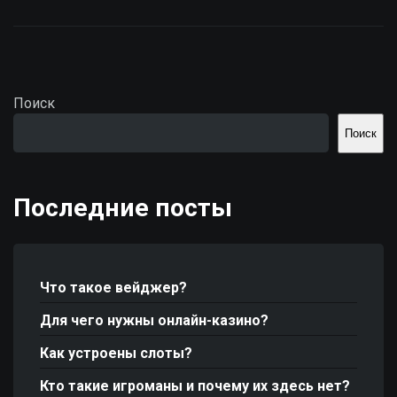
Поиск
Поиск
Последние посты
Что такое вейджер?
Для чего нужны онлайн-казино?
Как устроены слоты?
Кто такие игроманы и почему их здесь нет?