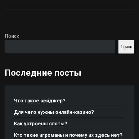
Поиск
Поиск
Последние посты
Что такое вейджер?
Для чего нужны онлайн-казино?
Как устроены слоты?
Кто такие игроманы и почему их здесь нет?