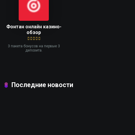
Фонтан онлайн казино-
обзор
3 пакета бонусов на первые 3
депозита.
Последние новости
Что такое вейджер?
3 года ago
Для чего нужны онлайн-казино?