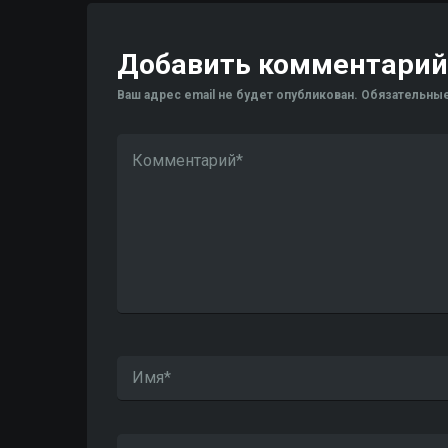
Добавить комментарий
Ваш адрес email не будет опубликован.
Обязательны