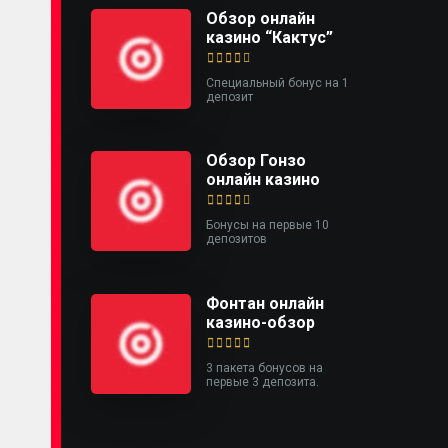
Обзор онлайн
казино “Кактус”
Специальный бонус на 1
депозит
Обзор Гонзо
онлайн казино
Бонусы на первые 10
депозитов
Фонтан онлайн
казино-обзор
3 пакета бонусов на
первые 3 депозита.