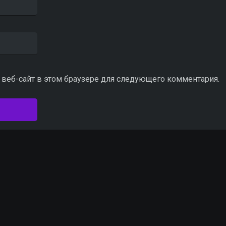
и веб-сайт в этом браузере для следующего комментария.
тут говно
Обзор Гонзо
Фонтан онл