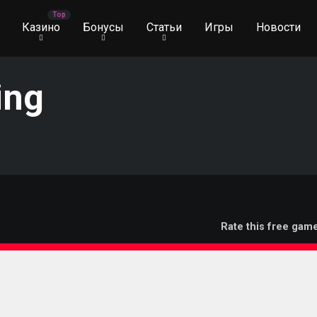
Казино
Бонусы
Статьи
Игры
Новости
ing
Rate this free gam