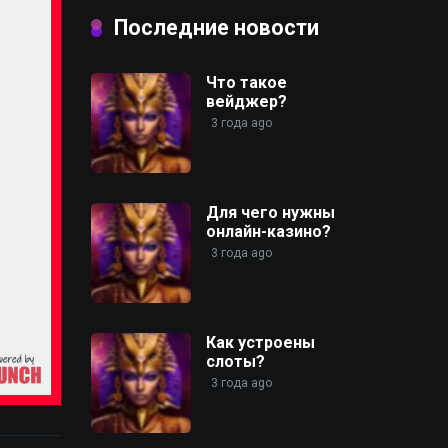
Последние новости
Что такое
вейджер?
3 года ago
Для чего нужны
онлайн-казино?
3 года ago
Как устроены
слоты?
3 года ago