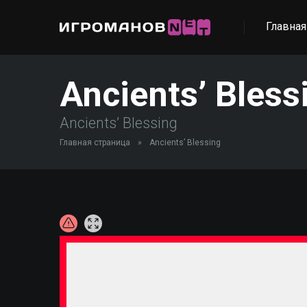
Главная
Ancients’ Bless
Ancients’ Blessing
Главная страница
»
Ancients’ Blessing