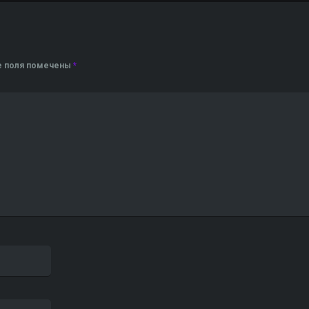
е поля помечены
*