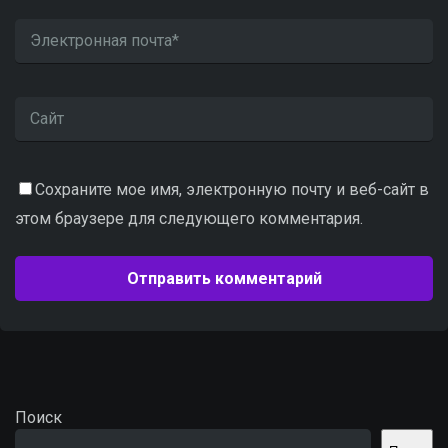
Сохраните мое имя, электронную почту и веб-сайт в
этом браузере для следующего комментария.
Поиск