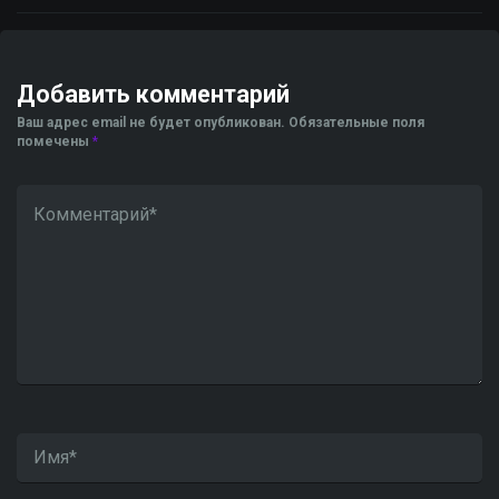
Добавить комментарий
Ваш адрес email не будет опубликован.
Обязательные поля
помечены
*