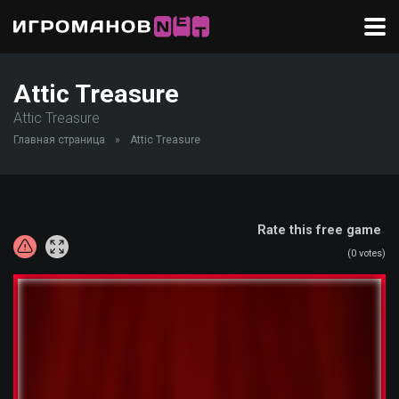
Attic Treasure
Attic Treasure
Главная страница
»
Attic Treasure
Rate this free game
(
0
votes)