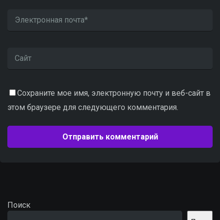
Сохраните мое имя, электронную почту и веб-сайт в
этом браузере для следующего комментария.
Поиск