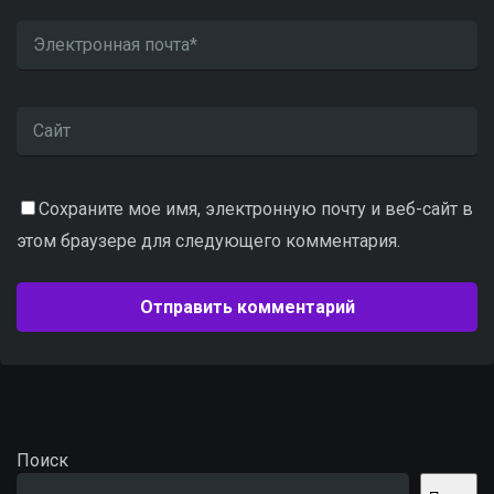
Сохраните мое имя, электронную почту и веб-сайт в
этом браузере для следующего комментария.
Поиск