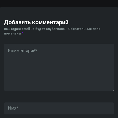
Добавить комментарий
Ваш адрес email не будет опубликован.
Обязательные поля
помечены
*