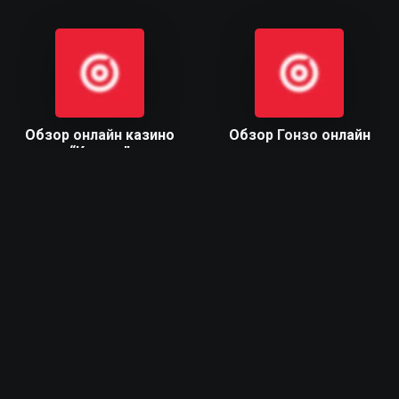
Обзор онлайн казино
Обзор Гонзо онлайн
“Кактус”
казино
Специальный бонус на 1 депозит
Бонусы на первые 10 депозитов
Фонтан онлайн казино-
обзор