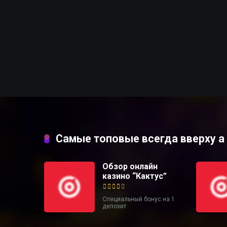
Самые топовые всегда вверху а 
Обзор онлайн
казино “Кактус”
Специальный бонус на 1
депозит