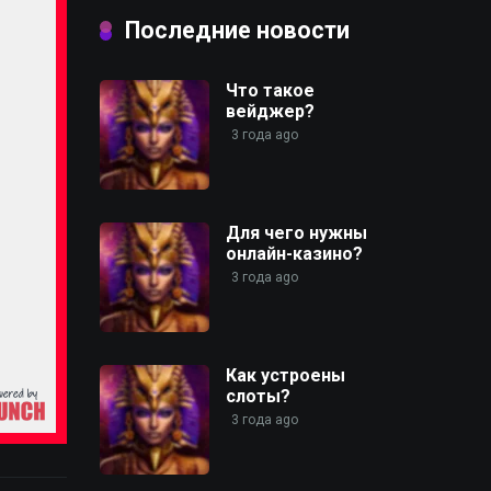
Последние новости
Что такое
вейджер?
3 года ago
Для чего нужны
онлайн-казино?
3 года ago
Как устроены
слоты?
3 года ago