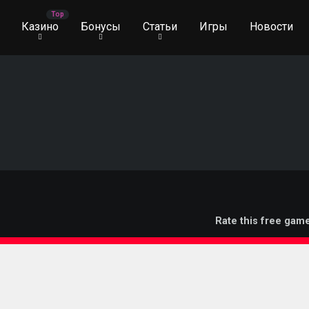
Казино
Бонусы
Статьи
Игры
Новости
Rate this free gam