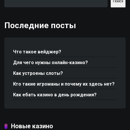
Поиск
Последние посты
Что такое вейджер?
Для чего нужны онлайн-казино?
Как устроены слоты?
Кто такие игроманы и почему их здесь нет?
Как ебать казино в день рождения?
Новые казино