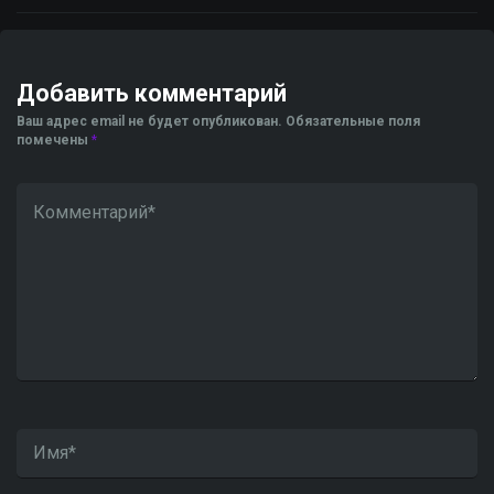
Добавить комментарий
Ваш адрес email не будет опубликован.
Обязательные поля
помечены
*