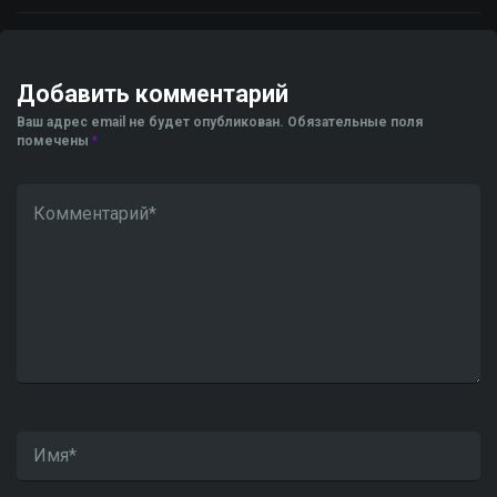
Добавить комментарий
Ваш адрес email не будет опубликован.
Обязательные поля
помечены
*