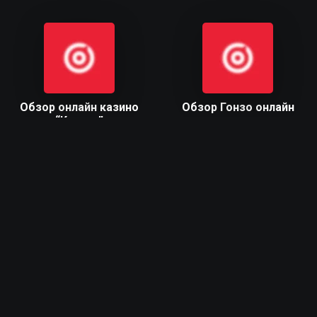
Обзор онлайн казино
Обзор Гонзо онлайн
“Кактус”
казино
Специальный бонус на 1 депозит
Бонусы на первые 10 депозитов
Фонтан онлайн казино-
обзор