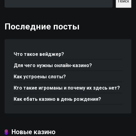
Поиск
Последние посты
Что такое вейджер?
Для чего нужны онлайн-казино?
Как устроены слоты?
Кто такие игроманы и почему их здесь нет?
Как ебать казино в день рождения?
Новые казино