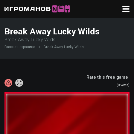
Break Away Lucky Wilds
Break Away Lucky Wilds
Главная страница
»
Break Away Lucky Wilds
Rate this free game
(
0
votes)