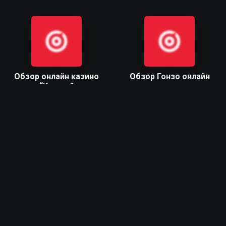
Обзор онлайн казино
Обзор Гонзо онлайн
“Кактус”
казино
Специальный бонус на 1 депозит
Бонусы на первые 10 депозитов
Фонтан онлайн казино-
обзор