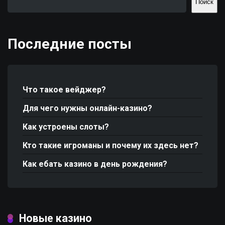
Поиск
Последние посты
Что такое вейджер?
Для чего нужны онлайн-казино?
Как устроены слоты?
Кто такие игроманы и почему их здесь нет?
Как ебать казино в день рождения?
Новые казино