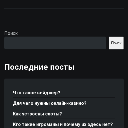
Поиск
Поиск
Последние посты
Что такое вейджер?
Для чего нужны онлайн-казино?
Как устроены слоты?
Кто такие игроманы и почему их здесь нет?