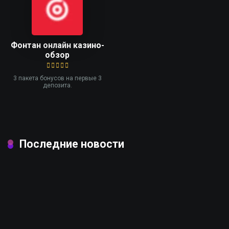
Фонтан онлайн казино-
обзор
3 пакета бонусов на первые 3
депозита.
Последние новости
Что такое вейджер?
3 года ago
Для чего нужны онлайн-казино?