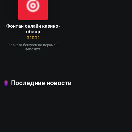
Фонтан онлайн казино-
обзор
3 пакета бонусов на первые 3
депозита.
Последние новости
Что такое вейджер?
3 года ago
Для чего нужны онлайн-казино?