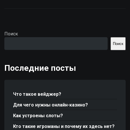
Поиск
Поиск
Последние посты
Что такое вейджер?
Для чего нужны онлайн-казино?
Как устроены слоты?
Кто такие игроманы и почему их здесь нет?