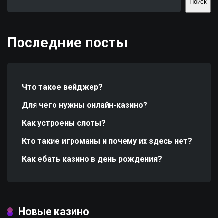
Поиск
Последние посты
Что такое вейджер?
Для чего нужны онлайн-казино?
Как устроены слоты?
Кто такие игроманы и почему их здесь нет?
Как ебать казино в день рождения?
Новые казино