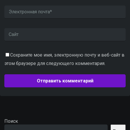
Сохраните мое имя, электронную почту и веб-сайт в
этом браузере для следующего комментария.
Поиск