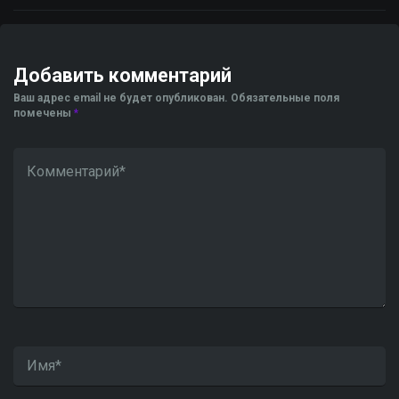
Добавить комментарий
Ваш адрес email не будет опубликован.
Обязательные поля
помечены
*