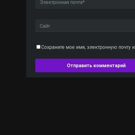
Сохраните мое имя, электронную почту 
Самые топовые всегда вверху а 
Обзор онлайн