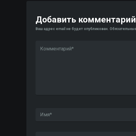
Добавить комментарий
Ваш адрес email не будет опубликован.
Обязательны