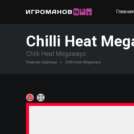
Главная
Chilli Heat Me
Chilli Heat Megaways
Главная страница
»
Chilli Heat Megaways