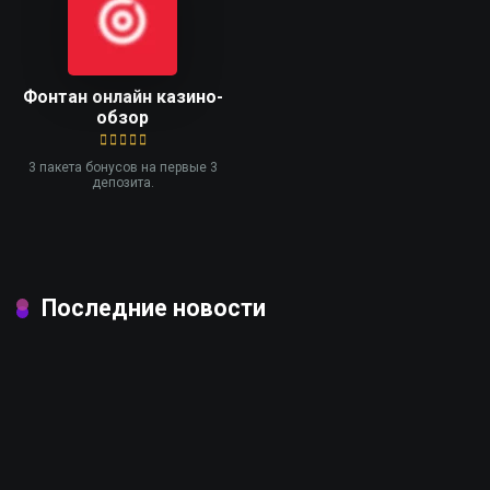
Фонтан онлайн казино-
обзор
3 пакета бонусов на первые 3
депозита.
Последние новости
Что такое вейджер?
3 года ago
Для чего нужны онлайн-казино?