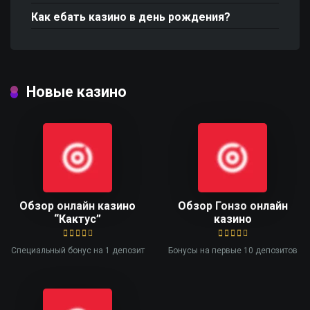
Как ебать казино в день рождения?
Новые казино
Обзор онлайн казино
Обзор Гонзо онлайн
“Кактус”
казино
Специальный бонус на 1 депозит
Бонусы на первые 10 депозитов