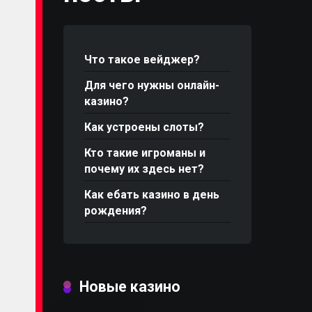
Что такое вейджер?
Для чего нужны онлайн-
казино?
Как устроены слоты?
Кто такие игроманы и
почему их здесь нет?
Как ебать казино в день
рождения?
Новые казино