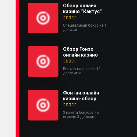
Обзор онлайн
казино “Кактус”
Специальный бонус на 1
депозит
Обзор Гонзо
онлайн казино
Бонусы на первые 10
депозитов
Фонтан онлайн
казино-обзор
3 пакета бонусов на
первые 3 депозита.