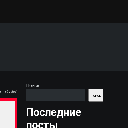
Поиск
e
(
0
votes)
Поиск
Последние
посты