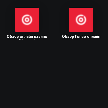
Обзор онлайн казино
Обзор Гонзо онлайн
“Кактус”
казино
Специальный бонус на 1 депозит
Бонусы на первые 10 депозитов
Фонтан онлайн казино-
обзор