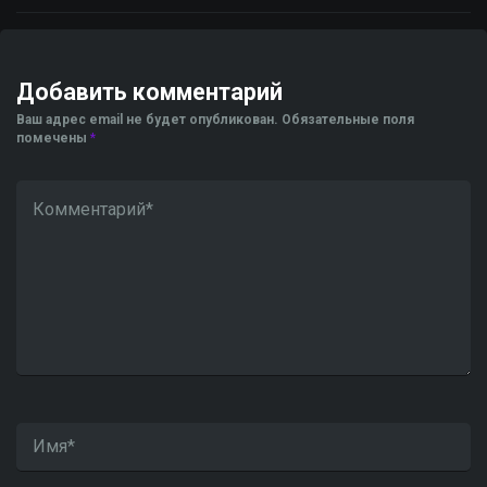
Добавить комментарий
Ваш адрес email не будет опубликован.
Обязательные поля
помечены
*