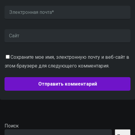
Сохраните мое имя, электронную почту и веб-сайт в
этом браузере для следующего комментария.
Поиск