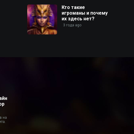
Кто такие
игроманы и почему
их здесь нет?
3 года ago
айн
ор
в на
ита.