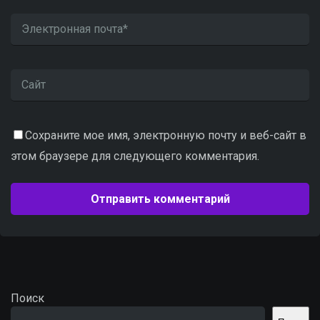
Сохраните мое имя, электронную почту и веб-сайт в
этом браузере для следующего комментария.
Поиск