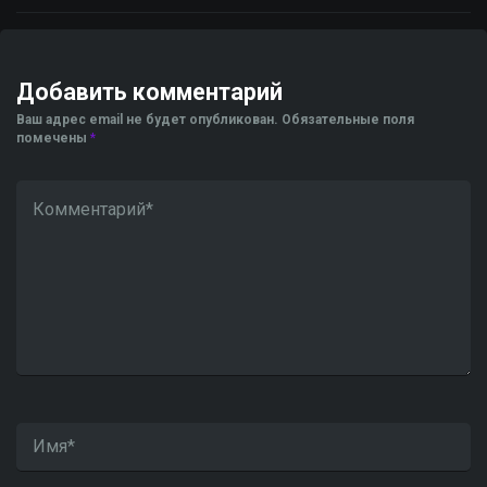
Добавить комментарий
Ваш адрес email не будет опубликован.
Обязательные поля
помечены
*