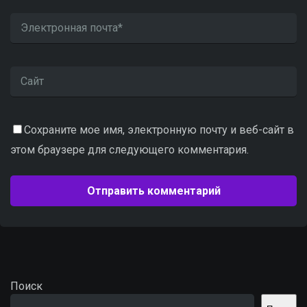
Сохраните мое имя, электронную почту и веб-сайт в
этом браузере для следующего комментария.
Поиск