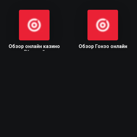
Обзор онлайн казино
Обзор Гонзо онлайн
“Кактус”
казино
Специальный бонус на 1 депозит
Бонусы на первые 10 депозитов
Фонтан онлайн казино-
обзор