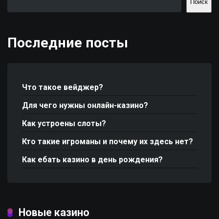
Поиск
Последние посты
Что такое вейджер?
Для чего нужны онлайн-казино?
Как устроены слоты?
Кто такие игроманы и почему их здесь нет?
Как ебать казино в день рождения?
Новые казино