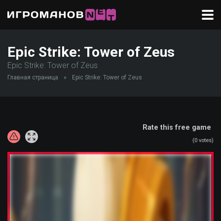
Epic Strike: Tower of Zeus
Epic Strike: Tower of Zeus
Главная страница
»
Epic Strike: Tower of Zeus
Rate this free game
(
0
votes)