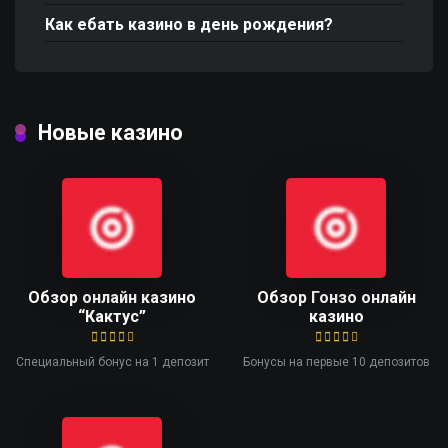
Как ебать казино в день рождения?
Новые казино
Обзор онлайн казино
Обзор Гонзо онлайн
“Кактус”
казино
Специальный бонус на 1 депозит
Бонусы на первые 10 депозитов