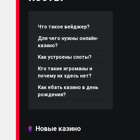
Что такое вейджер?
Для чего нужны онлайн-
казино?
Как устроены слоты?
Кто такие игроманы и
почему их здесь нет?
Как ебать казино в день
рождения?
Новые казино