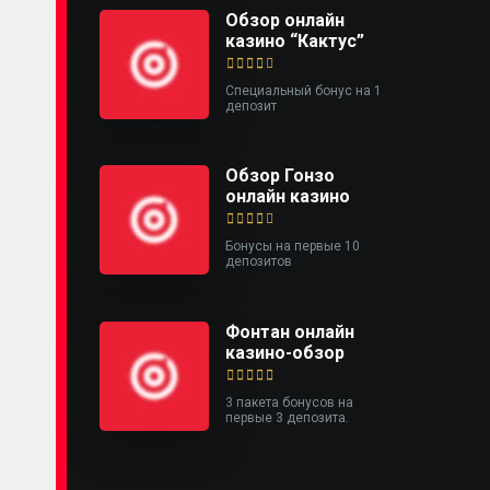
Обзор онлайн
казино “Кактус”
Специальный бонус на 1
депозит
Обзор Гонзо
онлайн казино
Бонусы на первые 10
депозитов
Фонтан онлайн
казино-обзор
3 пакета бонусов на
первые 3 депозита.