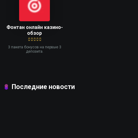
Фонтан онлайн казино-
обзор
3 пакета бонусов на первые 3
депозита.
Последние новости
Что такое вейджер?
3 года ago
Для чего нужны онлайн-казино?