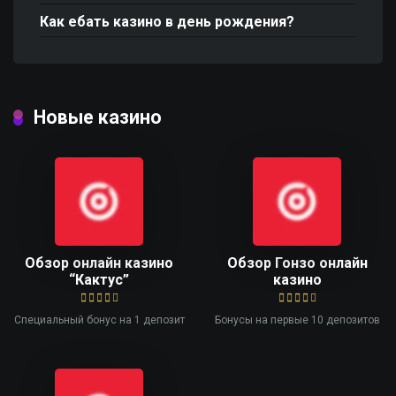
Как ебать казино в день рождения?
Новые казино
Обзор онлайн казино
Обзор Гонзо онлайн
“Кактус”
казино
Специальный бонус на 1 депозит
Бонусы на первые 10 депозитов