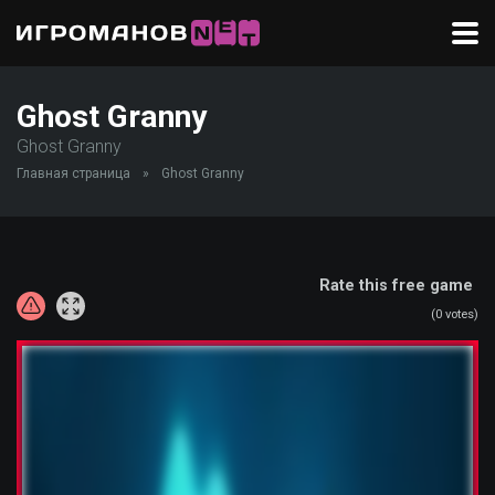
Ghost Granny
Ghost Granny
Главная страница
»
Ghost Granny
Rate this free game
(
0
votes)