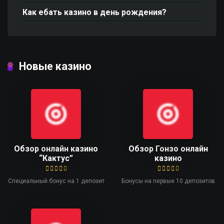
Как ебать казино в день рождения?
Новые казино
Обзор онлайн казино
Обзор Гонзо онлайн
“Кактус”
казино
Специальный бонус на 1 депозит
Бонусы на первые 10 депозитов