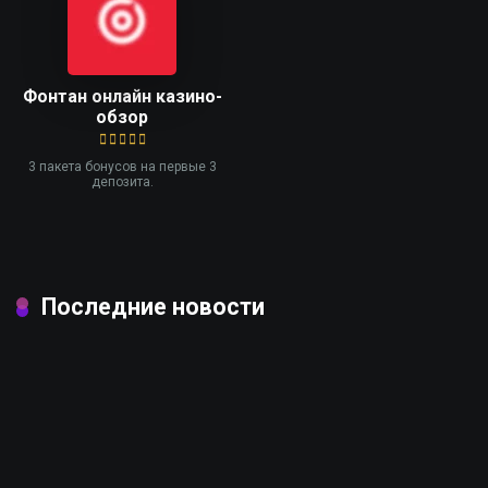
Фонтан онлайн казино-
обзор
3 пакета бонусов на первые 3
депозита.
Последние новости
Что такое вейджер?
3 года ago
Для чего нужны онлайн-казино?