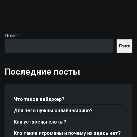
Поиск
Поиск
Последние посты
Что такое вейджер?
Для чего нужны онлайн-казино?
Как устроены слоты?
Кто такие игроманы и почему их здесь нет?