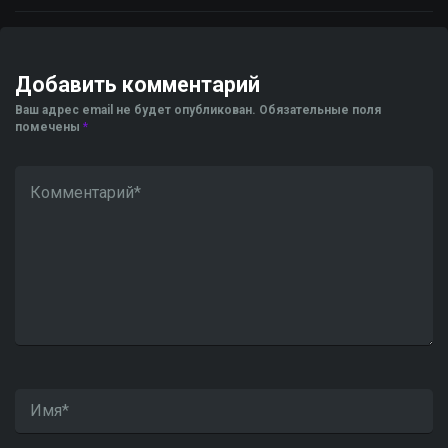
Добавить комментарий
Ваш адрес email не будет опубликован.
Обязательные поля
помечены
*