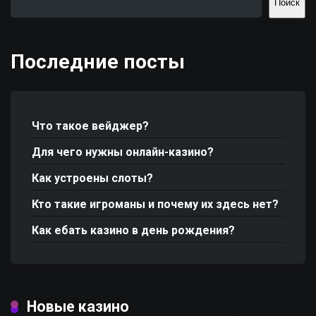
Поиск
Последние посты
Что такое вейджер?
Для чего нужны онлайн-казино?
Как устроены слоты?
Кто такие игроманы и почему их здесь нет?
Как ебать казино в день рождения?
Новые казино