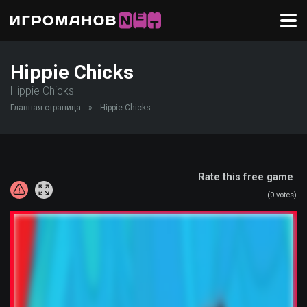
Hippie Chicks
Hippie Chicks
Главная страница
»
Hippie Chicks
Rate this free game
(
0
votes)