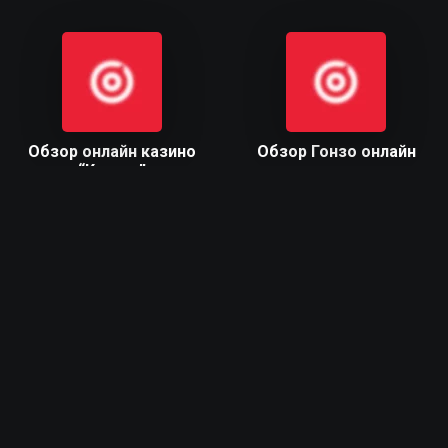
Обзор онлайн казино
Обзор Гонзо онлайн
“Кактус”
казино
Специальный бонус на 1 депозит
Бонусы на первые 10 депозитов
Фонтан онлайн казино-
обзор