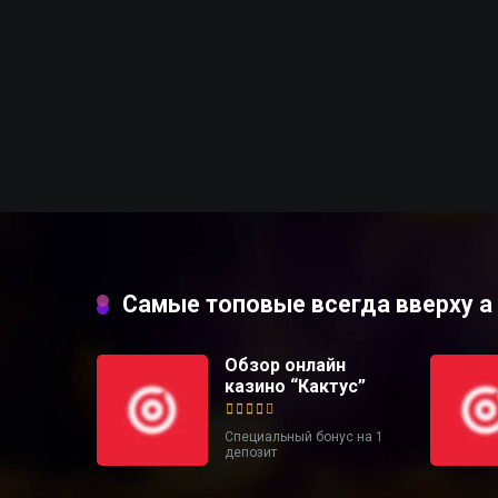
Самые топовые всегда вверху а 
Обзор онлайн
казино “Кактус”
Специальный бонус на 1
депозит