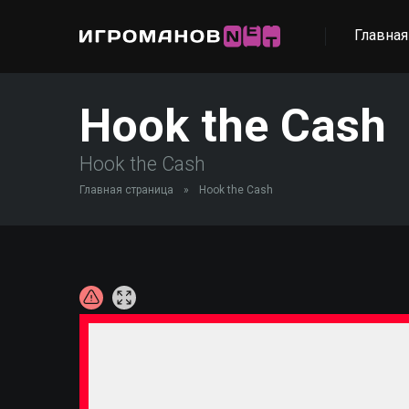
Главная
Hook the Cash
Hook the Cash
Главная страница
»
Hook the Cash