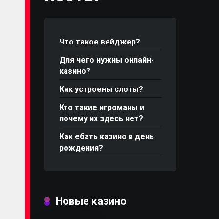
Что такое вейджер?
Для чего нужны онлайн-
казино?
Как устроены слоты?
Кто такие игроманы и
почему их здесь нет?
Как ебать казино в день
рождения?
Новые казино