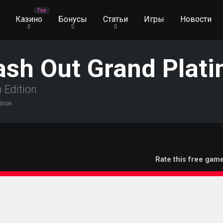
Казино
Бонусы
Статьи
Игры
Новости
ash Out Grand Plati
 Edition
ition
Rate this free gam