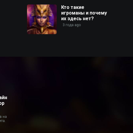
Кто такие
игроманы и почему
их здесь нет?
3 года ago
айн
ор
в на
ита.