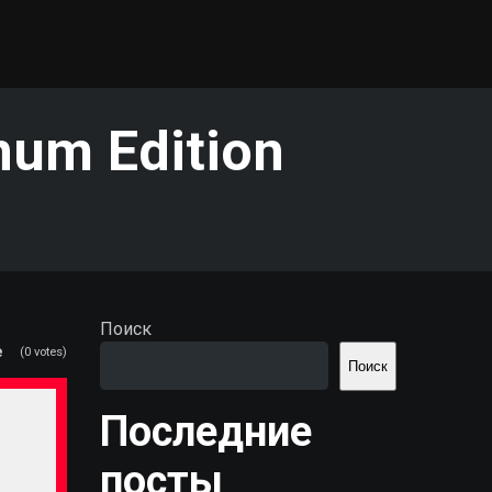
num Edition
Поиск
e
(
0
votes)
Поиск
Последние
посты