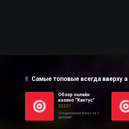
Самые топовые всегда вверху а 
Обзор онлайн
казино “Кактус”
Специальный бонус на 1
депозит