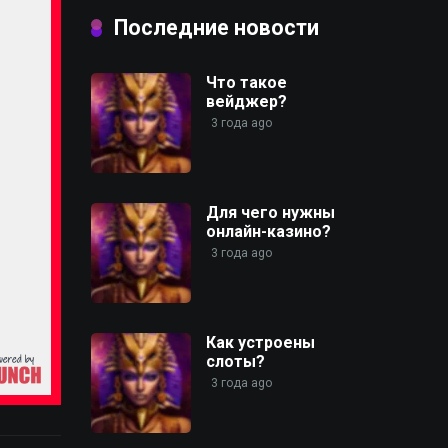
Последние новости
Что такое
вейджер?
3 года ago
Для чего нужны
онлайн-казино?
3 года ago
Как устроены
слоты?
3 года ago