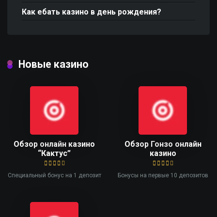
Как ебать казино в день рождения?
Новые казино
Обзор онлайн казино
Обзор Гонзо онлайн
“Кактус”
казино
Специальный бонус на 1 депозит
Бонусы на первые 10 депозитов