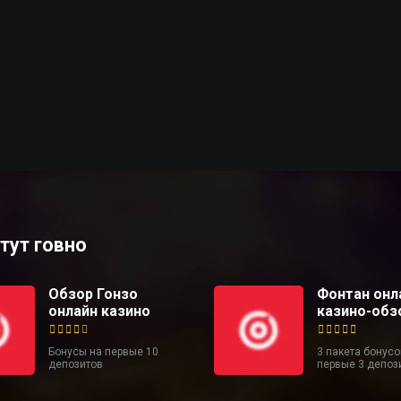
тут говно
Обзор Гонзо
Фонтан онл
онлайн казино
казино-обз
Бонусы на первые 10
3 пакета бонусо
депозитов
первые 3 депоз