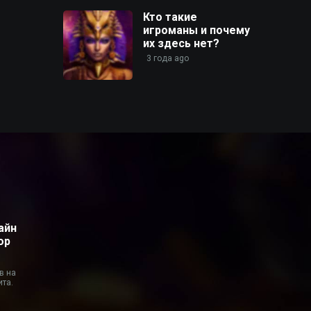
Кто такие
игроманы и почему
их здесь нет?
3 года ago
айн
ор
в на
ита.