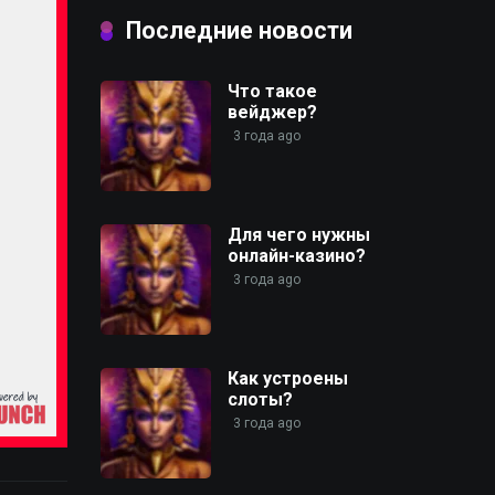
Последние новости
Что такое
вейджер?
3 года ago
Для чего нужны
онлайн-казино?
3 года ago
Как устроены
слоты?
3 года ago