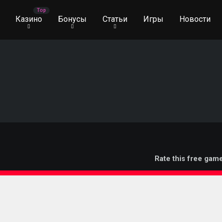
Казино
Бонусы
Статьи
Игры
Новости
Rate this free gam