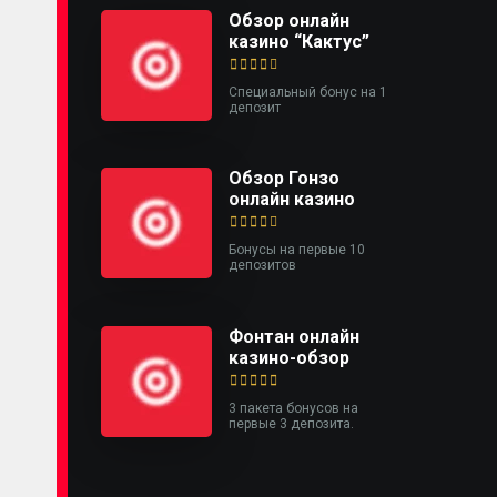
Обзор онлайн
казино “Кактус”
Специальный бонус на 1
депозит
Обзор Гонзо
онлайн казино
Бонусы на первые 10
депозитов
Фонтан онлайн
казино-обзор
3 пакета бонусов на
первые 3 депозита.