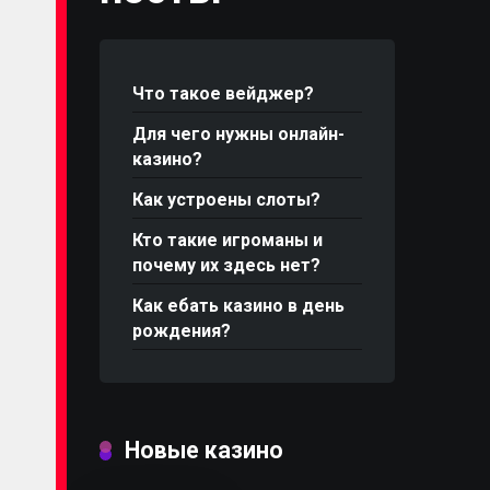
Что такое вейджер?
Для чего нужны онлайн-
казино?
Как устроены слоты?
Кто такие игроманы и
почему их здесь нет?
Как ебать казино в день
рождения?
Новые казино