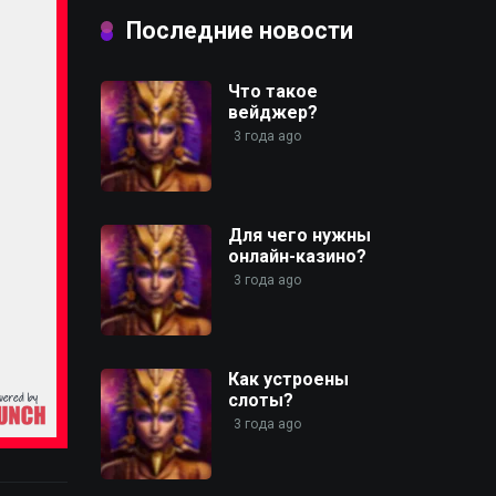
Последние новости
Что такое
вейджер?
3 года ago
Для чего нужны
онлайн-казино?
3 года ago
Как устроены
слоты?
3 года ago