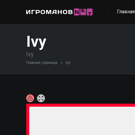
Главная
Ivy
Ivy
Главная страница
»
Ivy