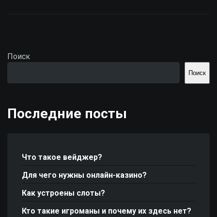
Поиск
Поиск
Последние посты
Что такое вейджер?
Для чего нужны онлайн-казино?
Как устроены слоты?
Кто такие игроманы и почему их здесь нет?