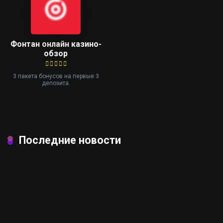
Фонтан онлайн казино-
обзор
3 пакета бонусов на первые 3
депозита.
Последние новости
Что такое вейджер?
3 года ago
Для чего нужны онлайн-казино?