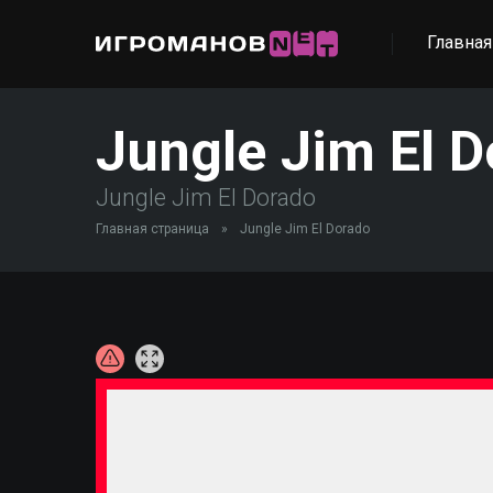
Главная
Jungle Jim El 
Jungle Jim El Dorado
Главная страница
»
Jungle Jim El Dorado