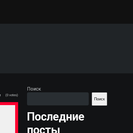
Поиск
e
(
0
votes)
Поиск
Последние
посты