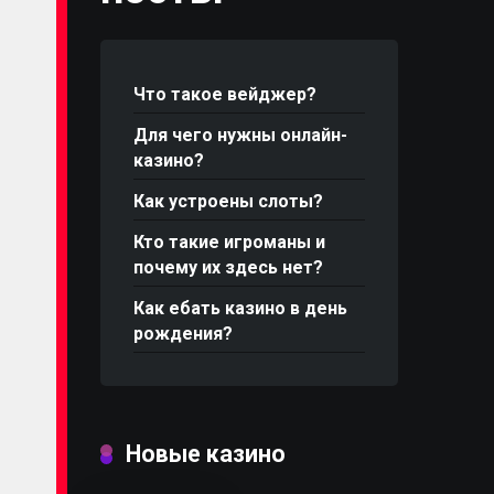
Что такое вейджер?
Для чего нужны онлайн-
казино?
Как устроены слоты?
Кто такие игроманы и
почему их здесь нет?
Как ебать казино в день
рождения?
Новые казино