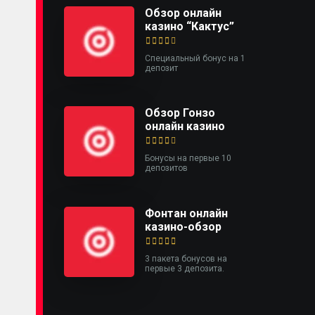
Обзор онлайн
казино “Кактус”
Специальный бонус на 1
депозит
Обзор Гонзо
онлайн казино
Бонусы на первые 10
депозитов
Фонтан онлайн
казино-обзор
3 пакета бонусов на
первые 3 депозита.