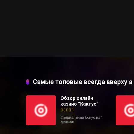
Самые топовые всегда вверху а 
Обзор онлайн
казино “Кактус”
Специальный бонус на 1
депозит