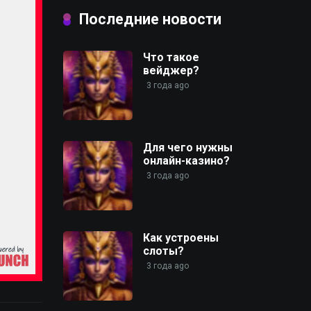
Последние новости
Что такое
вейджер?
3 года ago
Для чего нужны
онлайн-казино?
3 года ago
Как устроены
слоты?
3 года ago