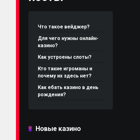
Что такое вейджер?
Для чего нужны онлайн-
казино?
Как устроены слоты?
Кто такие игроманы и
почему их здесь нет?
Как ебать казино в день
рождения?
Новые казино