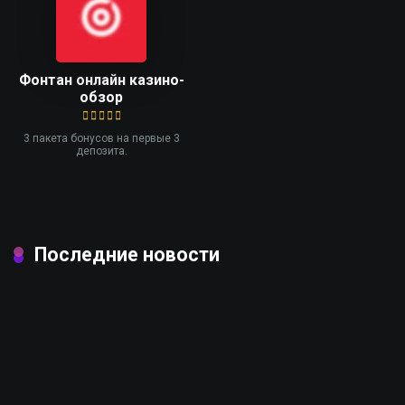
Фонтан онлайн казино-
обзор
3 пакета бонусов на первые 3
депозита.
Последние новости
Что такое вейджер?
3 года ago
Для чего нужны онлайн-казино?