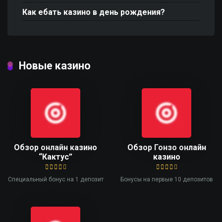
Как ебать казино в день рождения?
Новые казино
Обзор онлайн казино
Обзор Гонзо онлайн
“Кактус”
казино
Специальный бонус на 1 депозит
Бонусы на первые 10 депозитов