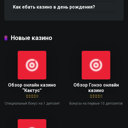
Как ебать казино в день рождения?
Новые казино
Обзор онлайн казино
Обзор Гонзо онлайн
“Кактус”
казино
Специальный бонус на 1 депозит
Бонусы на первые 10 депозитов