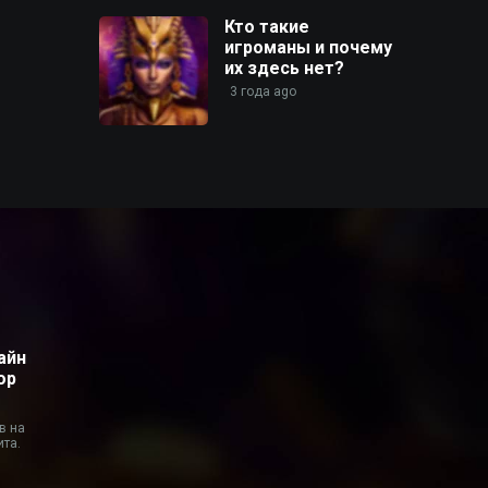
Кто такие
игроманы и почему
их здесь нет?
3 года ago
айн
ор
в на
ита.