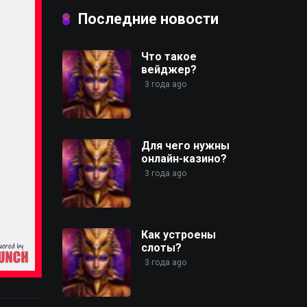
Последние новости
Что такое
вейджер?
3 года ago
Для чего нужны
онлайн-казино?
3 года ago
Как устроены
слоты?
3 года ago