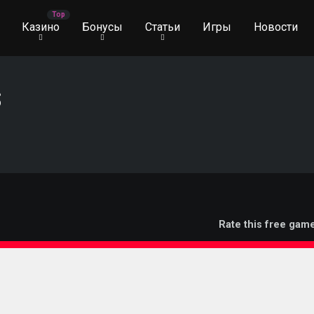
Казино
Бонусы
Статьи
Игры
Новости
s
Rate this free gam