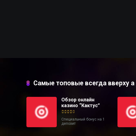
Самые топовые всегда вверху а 
Обзор онлайн
казино “Кактус”
Специальный бонус на 1
депозит