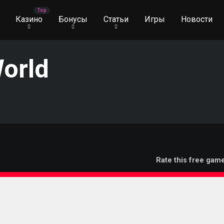
Казино
Бонусы
Статьи
Игры
Новости
World
Rate this free gam