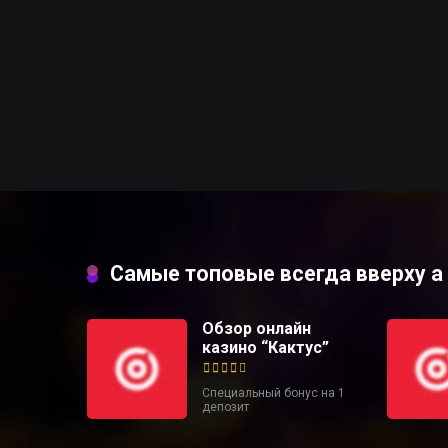
Самые топовые всегда вверху а 
Обзор онлайн
казино “Кактус”
Специальный бонус на 1
депозит