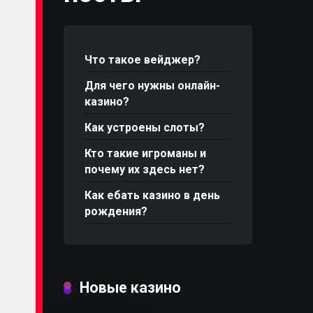
Что такое вейджер?
Для чего нужны онлайн-
казино?
Как устроены слоты?
Кто такие игроманы и
почему их здесь нет?
Как ебать казино в день
рождения?
Новые казино