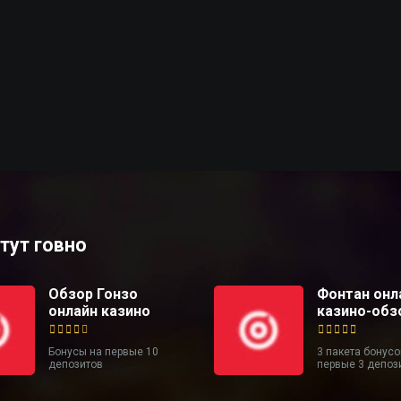
тут говно
Обзор Гонзо
Фонтан онл
онлайн казино
казино-обз
Бонусы на первые 10
3 пакета бонусо
депозитов
первые 3 депоз