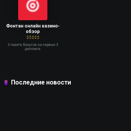
Фонтан онлайн казино-
обзор
3 пакета бонусов на первые 3
депозита.
Последние новости
Что такое вейджер?
3 года ago
Для чего нужны онлайн-казино?